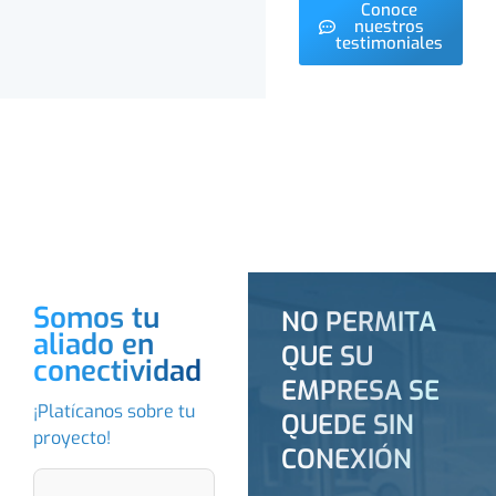
Conoce
nuestros
testimoniales
Somos tu
NO PERMITA
aliado en
QUE SU
conectividad
EMPRESA SE
¡Platícanos sobre tu
QUEDE SIN
proyecto!
CONEXIÓN