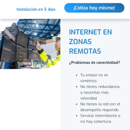
Ir
¡Cotiza hoy mismo!
Instalación en 5 días
al
contenido
INTERNET EN
ZONAS
REMOTAS
¿Problemas de conectividad?
Tu enlace no es
simétrico.
No tienes redundancia
y necesitas más
velocidad.
No tienes la red con el
desempeño requerido.
Servicio intermitente o
no hay cobertura.