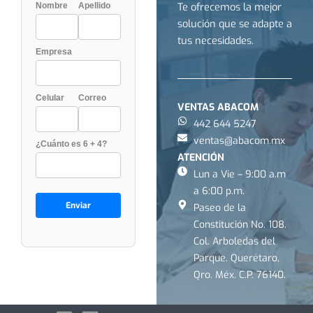
Nombre
Apellido
Te ofrecemos la mejor
solución que se adapte a
tus necesidades.
Empresa
Celular
Correo
VENTAS ABACOM
442 644 5247
ventas@abacom.mx
¿Cuánto es 6 + 4?
ATENCIÓN
Lun a Vie – 9:00 a.m
a 6:00 p.m.
Paseo de la
Constitución No. 108.
Col. Arboledas del
Parque. Querétaro,
Qro. Méx. C.P. 76140.