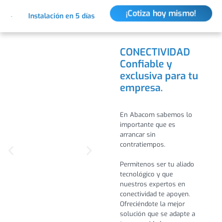
Ir
¡Cotiza hoy mismo!
Instalación en 5 días
al
contenido
CONECTIVIDAD
Confiable y
exclusiva para tu
empresa.
En Abacom sabemos lo
importante que es
arrancar sin
contratiempos.
Permítenos ser tu aliado
tecnológico y que
nuestros expertos en
conectividad te apoyen.
Ofreciéndote la mejor
solución que se adapte a