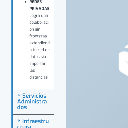
REDES
PRIVADAS
Logra una
colaboraci
ón sin
fronteras
extendiend
o tu red de
datos sin
importar
las
distancias.
Servicios
Administra
dos
Infraestru
ctura