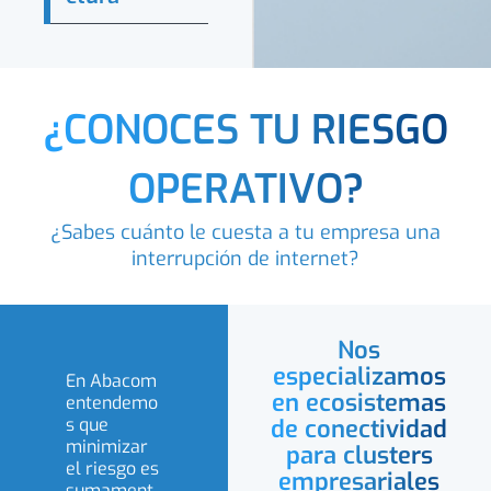
¿CONOCES TU RIESGO
OPERATIVO?
¿Sabes cuánto le cuesta a tu empresa una
interrupción de internet?
Nos
especializamos
En Abacom
en ecosistemas
entendemo
s que
de conectividad
minimizar
para clusters
el riesgo es
empresariales
sumament